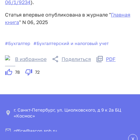
06/1/9234
).
Статья впервые опубликована в журнале "
Главная
книга
"
N 06, 2025
#
Бухгалтер
#
Бухгалтерский и налоговый учет
В избранное
Поделиться
PDF
78
72
г. Санкт-Петербург, ул. Циолковского, д 9 к 2а БЦ
«Космос»
office@ascon.spb.ru
X