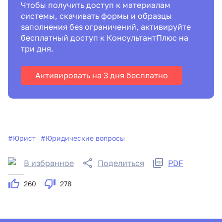
Чтобы получить доступ к материалам
системы, скачивать формы и образцы
заполнения без ограничений, активируйте
бесплатный доступ к КонсультантПлюс на
три дня.
Активировать на 3 дня бесплатно
#
Юрист
#
Юридические вопросы
В избранное
Поделиться
PDF
260
278