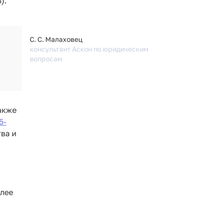
).
С. С. Малаховец
консультант Аскон по юридическим
вопросам
акже
5-
ва и
олее