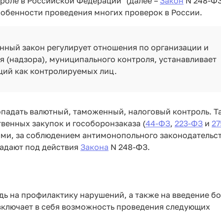
роле в Российской Федерации" (далее –
Закон
N 248-ФЗ
собенности проведения многих проверок в России.
нный закон регулирует отношения по организации и
 (надзора), муниципального контроля, устанавливает
ций как контролируемых лиц.
опадать валютный, таможенный, налоговый контроль. Т
твенных закупок и гособоронзаказа (
44-ФЗ
,
223-ФЗ
и
27
ями, за соблюдением антимонопольного законодательст
адают под действия
Закона
N 248-ФЗ.
дь на профилактику нарушений, а также на введение б
включает в себя возможность проведения следующих