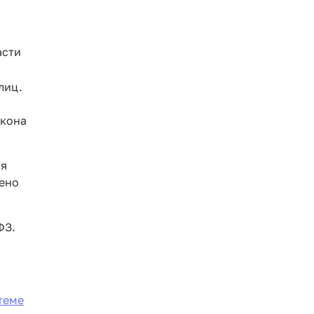
асти
лиц.
кона
ля
рено
ФЗ.
стеме