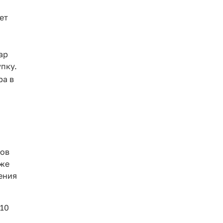
ет
ар
пку.
ра в
ров
кже
ения
 10