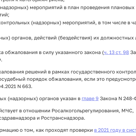
(надзорных) мероприятий в план проведения плановых
тий;
онтрольных (надзорных) мероприятий, в том числе в ч
ых) органов, действий (бездействия) их должностных 
а обжалования в силу указанного закона (
ч. 13 ст. 98
За
.
жалования решений в рамках государственного контро
досудебный порядок обжалования, если это предусмот
4.2021 N 663.
х (надзорных) органов указан в
главе 9
Закона N 248-
йствует в отношении Росалкогольрегулирования, МЧС,
сздравнадзора и Ространснадзора.
рмацию о том, как проходят проверки
в 2021 году в си