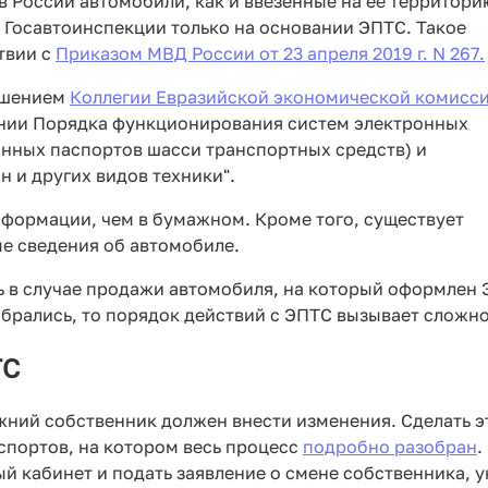
в России автомобили, как и ввезенные на ее территори
в Госавтоинспекции только на основании ЭПТС. Такое
твии с
Приказом МВД России от 23 апреля 2019 г. N 267.
ешением
Коллегии Евразийской экономической комисс
нии Порядка функционирования систем электронных
онных паспортов шасси транспортных средств) и
 и других видов техники".
формации, чем в бумажном. Кроме того, существует
ые сведения об автомобиле.
ь в случае продажи автомобиля, на который оформлен 
брались, то порядок действий с ЭПТС вызывает сложно
ТС
жний собственник должен внести изменения. Сделать э
спортов, на котором весь процесс
подробно разобран
.
й кабинет и подать заявление о смене собственника, у