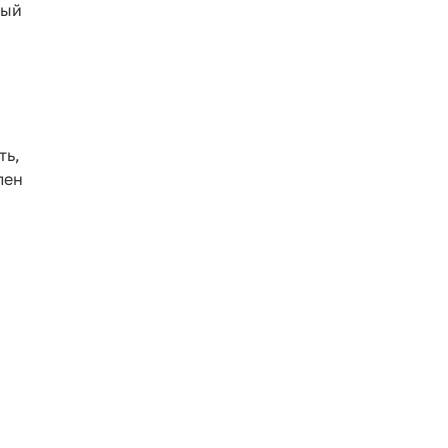
ный
ть,
лен