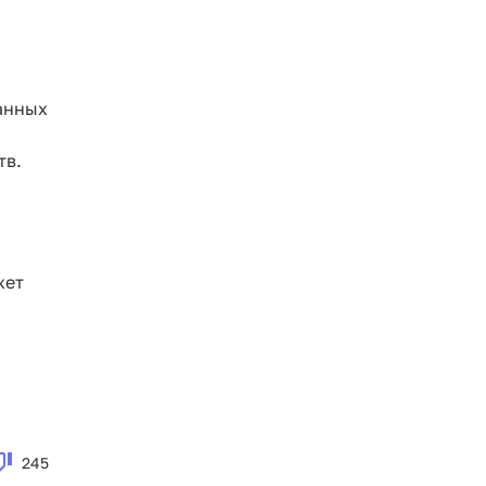
анных
тв.
жет
245