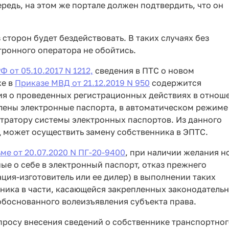
редь, на этом же портале должен подтвердить, что он
 сторон будет бездействовать. В таких случаях без
тронного оператора не обойтись.
 от 05.10.2017 N 1212,
сведения в ПТС о новом
же в
Приказе МВД от 21.12.2019 N 950
содержится
я о проведенных регистрационных действиях в отнош
лены электронные паспорта, в автоматическом режиме
ратору системы электронных паспортов. Из данного
 может осуществить замену собственника в ЭПТС.
ме от 20.07.2020 N ПГ-20-9400
, при наличии желания н
ые о себе в электронный паспорт, отказ прежнего
ция-изготовитель или ее дилер) в выполнении таких
ника в части, касающейся закрепленных законодатель
обоснованного волеизъявления субъекта права.
опросу внесения сведений о собственнике транспортно