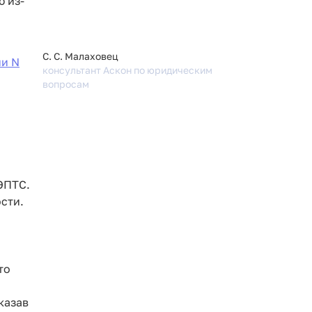
ю из-
С. С. Малаховец
ии N
консультант Аскон по юридическим
вопросам
ЭПТС.
сти.
то
казав