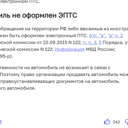
 электронном ПТС.
биль не оформлен ЭПТС
 обращение на территории РФ либо ввозимые из иностр
жен быть оформлен электронный ПТС. (
пп. "а"
,
"е" п. 2
кой комиссии от 22.09.2015 N 122;
п. п. 3
,
5
Порядка, у
ческой комиссии N 122;
Информация
МВД России;
95-р).
твенности на автомобиль не возникает в связи с
 Поэтому право организации продавать автомобиль мо
е правоустанавливающих документов на автомобиль.
ого автомобиля.
F
242