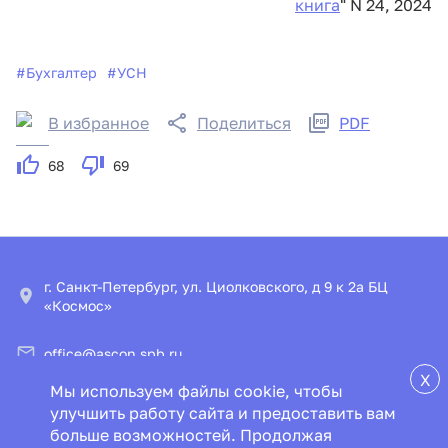
книга
" N 24, 2024
#
Бухгалтер
#
УСН
В избранное
Поделиться
PDF
68
69
г. Санкт-Петербург, ул. Циолковского, д 9 к 2а БЦ
«Космос»
office@ascon.spb.ru
X
Мы используем файлы cookie, чтобы
© ООО «ИПЦ «Консультант+Аскон»
улучшить работу сайта и предоставить вам
больше возможностей. Продолжая
Пользовательское соглашение