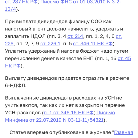
ст. 287 НК РФ
;
Письмо ФНС от 01.03.2010 N 3-2-
10/4
).
При выплате дивидендов физлицу ООО как
налоговый агент должно начислить, удержать и
заплатить НДФЛ (пп. 3, 4
ст. 214
, пп. 1, 2, 4, 6
ст.
226
, пп. 2, 7, 9
ст. 226.1
, п. 5
ст. 346.11 НК РФ
).
Уплатить удержанный налог в бюджет надо путем
перечисления денег в качестве ЕНП (пп. 1, 16
ст. 45
НК РФ
).
Выплату дивидендов придется отразить в расчете
6-НДФЛ.
Выплаченные дивиденды в расходах на УСН не
учитываются, так как их нет в закрытом перечне
УСН-расходов (
п. 1 ст. 346.16 НК РФ
;
Письмо
Минфина от 22.07.2019 N 03-11-11/54321
).
Статья впервые опубликована в журнале "
Главная