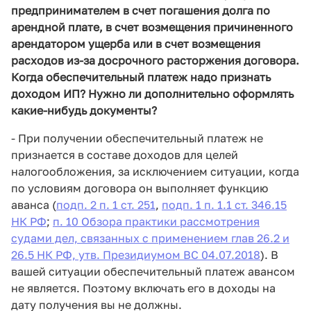
предпринимателем в счет погашения долга по
арендной плате, в счет возмещения причиненного
арендатором ущерба или в счет возмещения
расходов из-за досрочного расторжения договора.
Когда обеспечительный платеж надо признать
доходом ИП? Нужно ли дополнительно оформлять
какие-нибудь документы?
- При получении обеспечительный платеж не
признается в составе доходов для целей
налогообложения, за исключением ситуации, когда
по условиям договора он выполняет функцию
аванса (
подп. 2 п. 1 ст. 251
,
подп. 1 п. 1.1 ст. 346.15
НК РФ
;
п. 10 Обзора практики рассмотрения
судами дел, связанных с применением глав 26.2 и
26.5 НК РФ, утв. Президиумом ВС 04.07.2018
). В
вашей ситуации обеспечительный платеж авансом
не является. Поэтому включать его в доходы на
дату получения вы не должны.