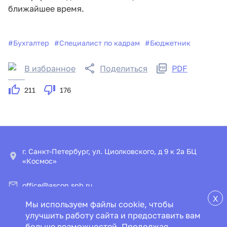
ближайшее время.
#
Бухгалтер
#
Специалист по кадрам
#
Бюджетник
В избранное
Поделиться
PDF
211
176
г. Санкт-Петербург, ул. Циолковского, д 9 к 2а БЦ
«Космос»
office@ascon.spb.ru
X
Мы используем файлы cookie, чтобы
© ООО «ИПЦ «Консультант+Аскон»
улучшить работу сайта и предоставить вам
больше возможностей. Продолжая