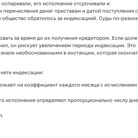
е оспаривали, его исполнение отсрочивали и
м перечисления денег приставам и датой поступления 
е общество обратилось за индексацией. Суды по-разно
вать за время до их получения кредитором. Если дол
нил, он рискует увеличением периода индексации. Это
ризнали необоснованными в инстанции, которая оконча
счете индексации:
ожают на коэффициент каждого месяца с исчислением
его исполнения определяют пропорционально числу дн
т.