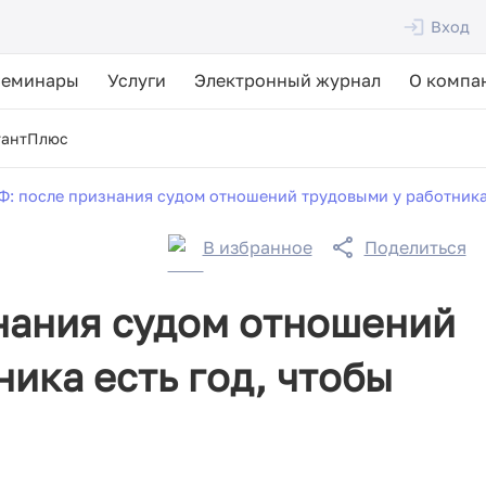
Вход
Семинары
Услуги
Электронный журнал
О компа
тантПлюс
Ф: после признания судом отношений трудовыми у работника 
В избранное
Поделиться
нания судом отношений
ика есть год, чтобы