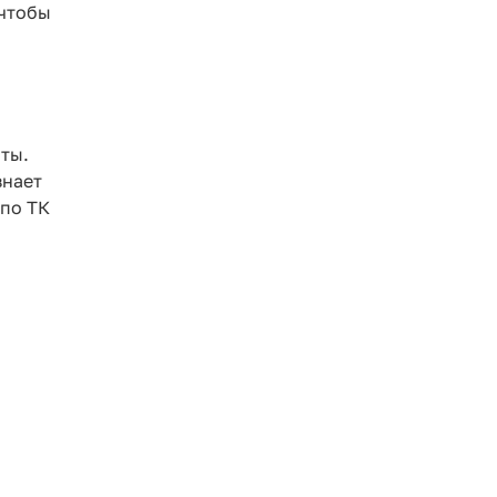
 чтобы
ты.
знает
 по ТК