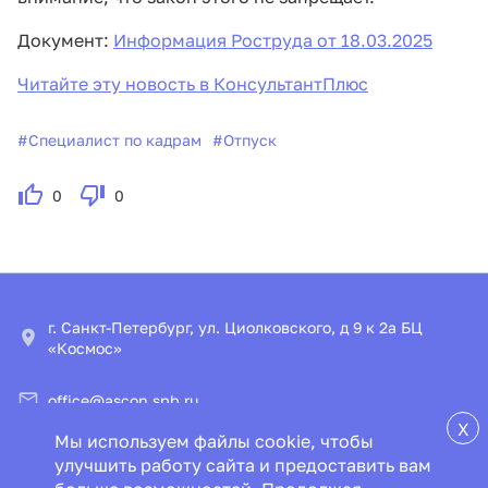
Документ:
Информация Роструда от 18.03.2025
Читайте эту новость в КонсультантПлюс
#
Специалист по кадрам
#
Отпуск
0
0
г. Санкт-Петербург, ул. Циолковского, д 9 к 2а БЦ
«Космос»
office@ascon.spb.ru
X
Мы используем файлы cookie, чтобы
© ООО «ИПЦ «Консультант+Аскон»
улучшить работу сайта и предоставить вам