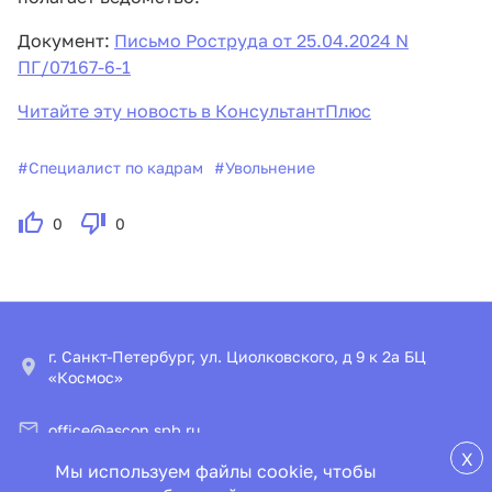
Документ:
Письмо Роструда от 25.04.2024 N
ПГ/07167-6-1
Читайте эту новость в КонсультантПлюс
#
Специалист по кадрам
#
Увольнение
0
0
г. Санкт-Петербург, ул. Циолковского, д 9 к 2а БЦ
«Космос»
office@ascon.spb.ru
X
Мы используем файлы cookie, чтобы
© ООО «ИПЦ «Консультант+Аскон»