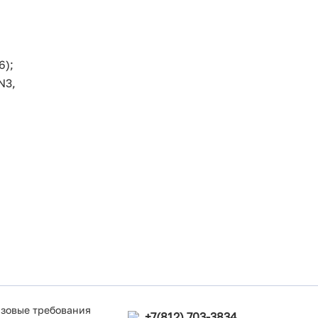
6);
N3,
зовые требования
+7(812) 703-3834