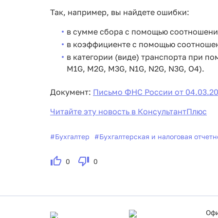
Так, например, вы найдете ошибки:
в сумме сбора с помощью соотношения 1.2
в коэффициенте с помощью соотношения 2
в категории (виде) транспорта при помо
M1G, M2G, M3G, N1G, N2G, N3G, O4).
Документ:
Письмо ФНС России от 04.03.2
Читайте эту новость в КонсультантПлюс
#
Бухгалтер
#
Бухгалтерская и налоговая отчетн
0
0
Офи