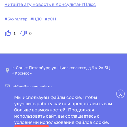
Читайте эту новость в КонсультантПлюс
#
Бухгалтер
#
НДС
#
УСН
1
0
г. Санкт-Петербург, ул. Циолковского, д 9 к 2а БЦ
«Космос»
office@ascon.spb.ru
X
Мы используем файлы cookie, чтобы
© ООО «ИПЦ «Консультант+Аскон»
улучшить работу сайта и предоставить вам
больше возможностей. Продолжая
Пользовательское соглашение
Политика конфиденциальности
использовать сайт, вы соглашаетесь с
Специальная оценка условий труда
условиями использования файлов cookie.