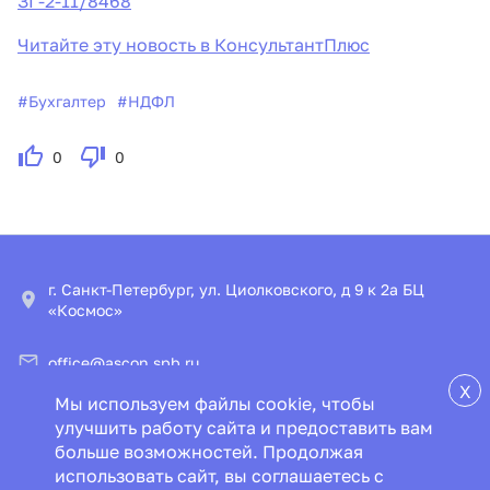
ЗГ-2-11/8468
Читайте эту новость в КонсультантПлюс
#
Бухгалтер
#
НДФЛ
0
0
г. Санкт-Петербург, ул. Циолковского, д 9 к 2а БЦ
«Космос»
office@ascon.spb.ru
X
Мы используем файлы cookie, чтобы
© ООО «ИПЦ «Консультант+Аскон»
улучшить работу сайта и предоставить вам
больше возможностей. Продолжая
Пользовательское соглашение
Политика конфиденциальности
использовать сайт, вы соглашаетесь с
Специальная оценка условий труда