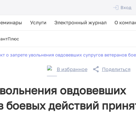
Вход
Семинары
Услуги
Электронный журнал
О компа
тантПлюс
кт о запрете увольнения овдовевших супругов ветеранов бое
В избранное
Поделиться
увольнения овдовевших
в боевых действий приня