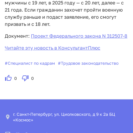
мужчины с 19 лет, в 2025 году — с 20 лет, далее — с
21 года. Если гражданин захочет пройти военную
службу раньше и подаст заявление, его смогут
призвать и с 18 лет.
Документ:
Проект Федерального закона N 312507-8
Читайте эту новость в КонсультантПлюс
#
Специалист по кадрам
#
Трудовое законодательство
0
0
г. Санкт-Петербург, ул. Циолковского, д 9 к 2а БЦ
«Космос»