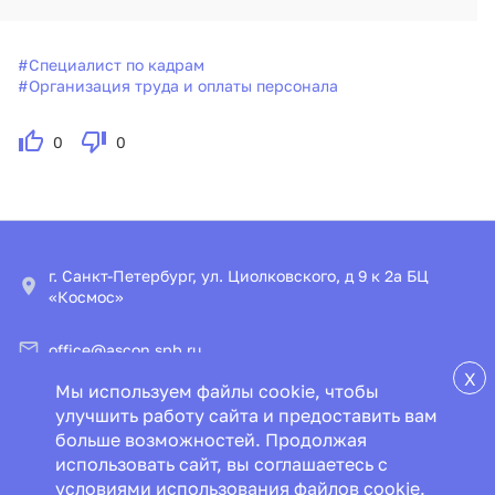
#
Специалист по кадрам
#
Организация труда и оплаты персонала
0
0
г. Санкт-Петербург, ул. Циолковского, д 9 к 2а БЦ
«Космос»
office@ascon.spb.ru
X
Мы используем файлы cookie, чтобы
© ООО «ИПЦ «Консультант+Аскон»
улучшить работу сайта и предоставить вам
больше возможностей. Продолжая
Пользовательское соглашение
Политика конфиденциальности
использовать сайт, вы соглашаетесь с
Специальная оценка условий труда
условиями использования файлов cookie.