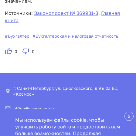
значением.
Источники:
Законопроект № 369931-8
,
Главная
книга
#
Бухгалтер
#
Бухгалтерская и налоговая отчетность
0
0
г. Санкт-Петербург, ул. Циолковского, д 9 к 2а БЦ
«Космос»
office@ascon.spb.ru
X
Мы используем файлы cookie, чтобы
© ООО «ИПЦ «Консультант+Аскон»
улучшить работу сайта и предоставить вам
больше возможностей. Продолжая
Пользовательское соглашение