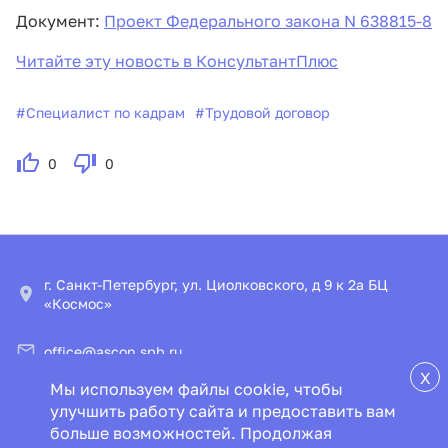
Документ:
Проект Федерального закона N 638815-8
Читайте эту новость в КонсультантПлюс
#
Специалист по кадрам
#
Трудовой договор
0
0
г. Санкт-Петербург, ул. Циолковского, д 9 к 2а БЦ
«Космос»
office@ascon.spb.ru
X
Мы используем файлы cookie, чтобы
© ООО «ИПЦ «Консультант+Аскон»
улучшить работу сайта и предоставить вам
больше возможностей. Продолжая
Пользовательское соглашение