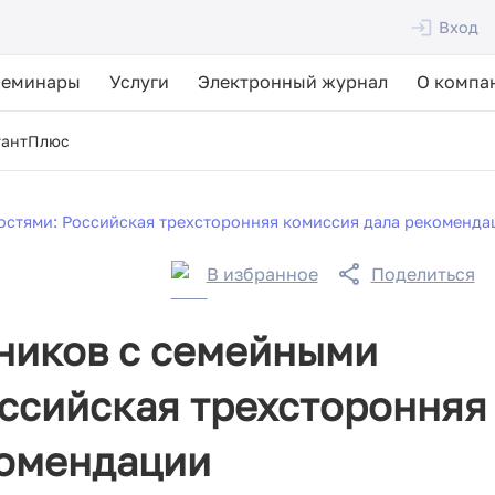
Вход
Семинары
Услуги
Электронный журнал
О компа
тантПлюс
стями: Российская трехсторонняя комиссия дала рекоменда
В избранное
Поделиться
ников с семейными
ссийская трехсторонняя
комендации