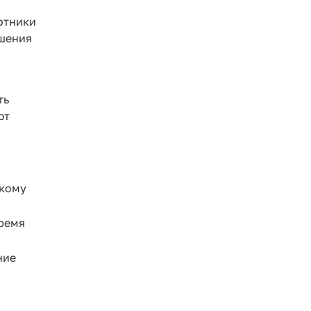
отники
ышения
ть
ют
бкому
время
ние