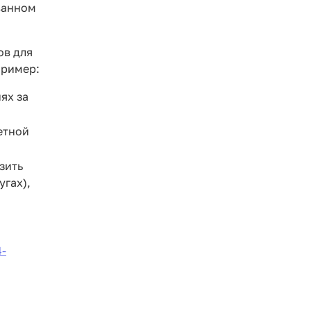
ванном
ов для
пример:
ях за
етной
зить
угах),
4-