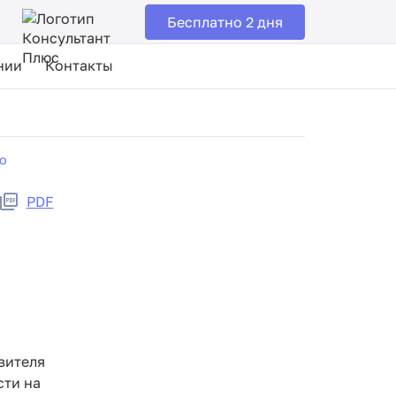
Бесплатно 2 дня
нии
Контакты
о
PDF
вителя
сти на