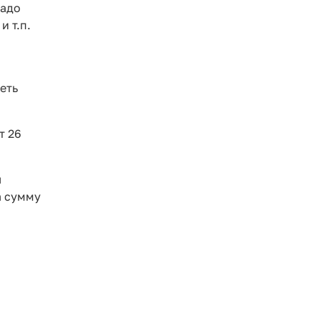
надо
и т.п.
еть
т 26
я
а сумму