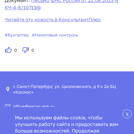
Документ:
Письмо ФНС России от 22.08.2023 N
КЧ-4-8/10713@
Читайте эту новость в КонсультантПлюс
#
Бухгалтер
#
Налоговый контроль
0
0
г. Санкт-Петербург, ул. Циолковского, д 9 к 2а БЦ
«Космос»
office@ascon.spb.ru
X
Мы используем файлы cookie, чтобы
© ООО «ИПЦ «Консультант+Аскон»
улучшить работу сайта и предоставить вам
больше возможностей. Продолжая
Пользовательское соглашение