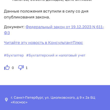
Данные положения вступили в силу со дня
опубликования закона.
Документ:
Федеральный закон от 19.12.2023 N 611-
ФЗ
Читайте эту новость в КонсультантПлюс
#
Бухгалтер
#
Бухгалтерский и налоговый учет
0
1
г. Санкт-Петербург, ул. Циолковского, д 9 к 2а БЦ
«Космос»