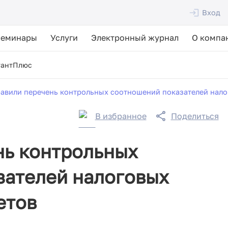
Вход
Семинары
Услуги
Электронный журнал
О компа
тантПлюс
авили перечень контрольных соотношений показателей нало
В избранное
Поделиться
нь контрольных
зателей налоговых
етов