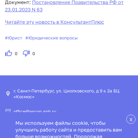
Документ:
Постановление Правительства РФ от
23.01.2023 N 63
Читайте эту новость в КонсультантПлюс
#
Юрист
#
Юридические вопросы
0
0
г. Санкт-Петербург, ул. Циолковского, д 9 к 2а БЦ
«Космос»
office@ascon.spb.ru
X
Мы используем файлы cookie, чтобы
© ООО «ИПЦ «Консультант+Аскон»
улучшить работу сайта и предоставить вам
больше возможностей. Продолжая
Пользовательское соглашение