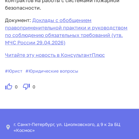
контрактов на работы с системами пожарной
безопасности.
Документ:
Доклады с обобщением
правоприменительной практики и руководством
по соблюдению обязательных требований (утв.
МЧС России 29.04.2026)
Читайте эту новость в КонсультантПлюс
#
Юрист
#
Юридические вопросы
0
0
г. Санкт-Петербург, ул. Циолковского, д 9 к 2а БЦ
«Космос»