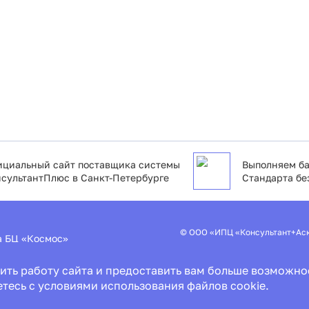
циальный сайт поставщика системы
Выполняем ба
сультантПлюс в Санкт-Петербурге
Стандарта бе
© ООО «ИПЦ «Консультант+Ас
2а БЦ «Космос»
Пользовательское соглашение
ить работу сайта и предоставить вам больше возможно
Политика конфиденциальности
Специальная оценка условий т
етесь с условиями использования файлов cookie.