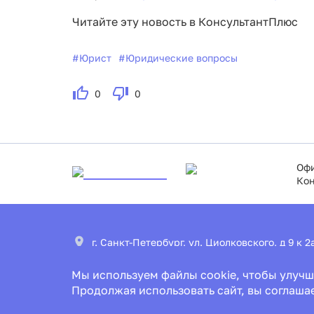
Читайте эту новость в КонсультантПлюс
#
Юрист
#
Юридические вопросы
0
0
Офи
Кон
г. Санкт-Петербург, ул. Циолковского, д 9 к 
Мы используем файлы cookie, чтобы улучш
office@ascon.spb.ru
Продолжая использовать сайт, вы соглаша