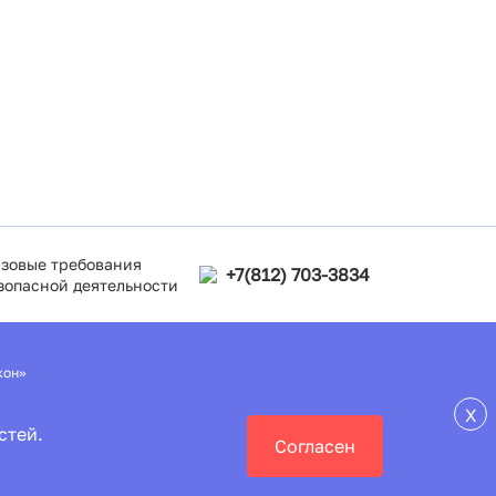
зовые требования
+7(812) 703-3834
зопасной деятельности
кон»
X
стей.
Согласен
руда