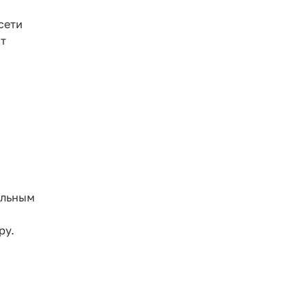
сети
ят
ильным
ру.