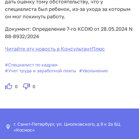
дать оценку тому обстоятельству, что у
специалиста был ребенок, из-за ухода за которым
он мог покинуть работу.
Документ: Определение 7-го КСОЮ от 28.05.2024 N
88-8932/2024
Читайте эту новость в КонсультантПлюс
#
Специалист по кадрам
#
Учет труда и заработной платы
#
Увольнение
0
0
г. Санкт-Петербург, ул. Циолковского, д 9 к 2а БЦ
«Космос»