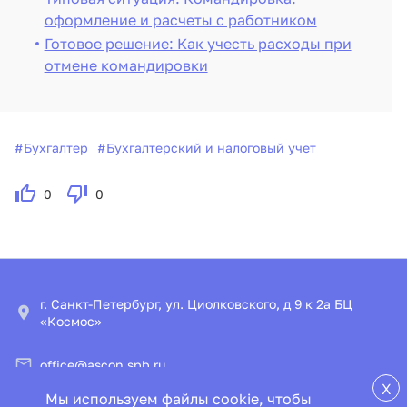
оформление и расчеты с работником
Готовое решение: Как учесть расходы при
отмене командировки
#
Бухгалтер
#
Бухгалтерский и налоговый учет
0
0
г. Санкт-Петербург, ул. Циолковского, д 9 к 2а БЦ
«Космос»
office@ascon.spb.ru
X
Мы используем файлы cookie, чтобы
© ООО «ИПЦ «Консультант+Аскон»