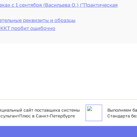
ках с 1 сентября (Васильева О.) ("Практическая
зательные реквизиты и образцы
к ККТ пробит ошибочно
циальный сайт поставщика системы
Выполняем ба
сультантПлюс в Санкт-Петербурге
Стандарта бе