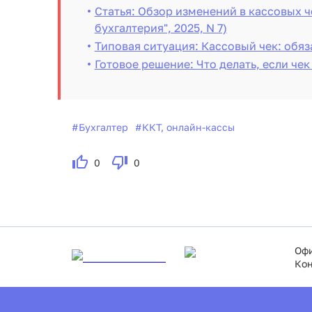
Статья: Обзор изменений в кассовых че
бухгалтерия", 2025, N 7)
Типовая ситуация: Кассовый чек: обя
Готовое решение: Что делать, если че
#
Бухгалтер
#
ККТ, онлайн-кассы
0
0
Офи
Кон