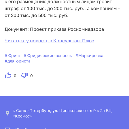
к его размещению должностным лицам грозит
штраф от 100 тыс. до 200 тыс. руб., а компаниям –
от 200 тыс. до 500 тыс. руб.
Документ: Проект приказа Роскомнадзора
Читать эту новость в КонсультантПлюс
#
Юрист
#
Юридические вопросы
#
Маркировка
#
для юриста
0
0
г. Санкт-Петербург, ул. Циолковского, д 9 к 2а БЦ
«Космос»