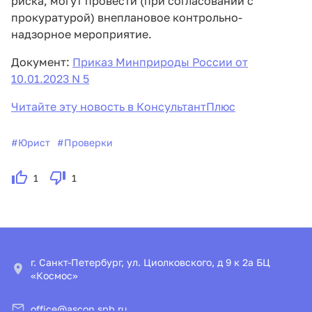
риска, могут провести (при согласовании с
прокуратурой) внеплановое контрольно-
надзорное мероприятие.
Документ:
Приказ Минприроды России от
10.01.2023 N 5
Читайте эту новость в КонсультантПлюс
#
Юрист
#
Проверки
1
1
г. Санкт-Петербург, ул. Циолковского, д 9 к 2а БЦ
«Космос»
office@ascon.spb.ru