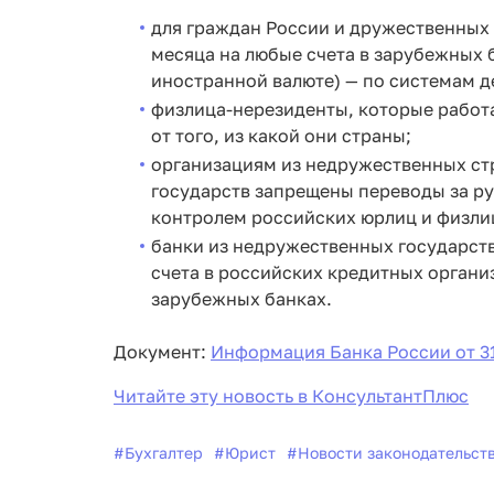
для граждан России и дружественных с
месяца на любые счета в зарубежных б
иностранной валюте) — по системам 
физлица-нерезиденты, которые работа
от того, из какой они страны;
организациям из недружественных ст
государств запрещены переводы за ру
контролем российских юрлиц и физли
банки из недружественных государств
счета в российских кредитных организ
зарубежных банках.
Документ:
Информация Банка России от 31
Читайте эту новость в КонсультантПлюс
#
Бухгалтер
#
Юрист
#
Новости законодательст