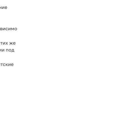
ние
ависимо
тих же
ии под
нтские