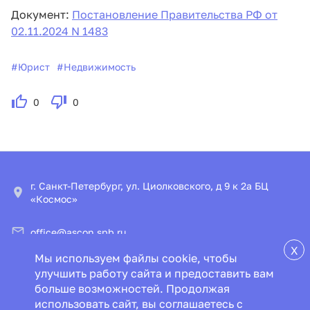
Документ:
Постановление Правительства РФ от
02.11.2024 N 1483
#
Юрист
#
Недвижимость
0
0
г. Санкт-Петербург, ул. Циолковского, д 9 к 2а БЦ
«Космос»
office@ascon.spb.ru
X
Мы используем файлы cookie, чтобы
© ООО «ИПЦ «Консультант+Аскон»
улучшить работу сайта и предоставить вам
больше возможностей. Продолжая
Пользовательское соглашение
Политика конфиденциальности
использовать сайт, вы соглашаетесь с