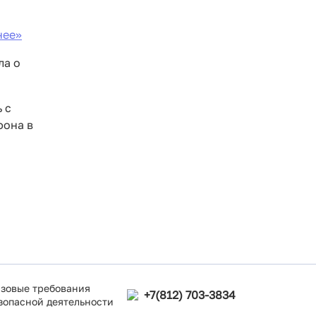
ее>>
ла о
 с
фона в
зовые требования
+7(812) 703-3834
зопасной деятельности