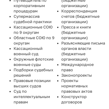
Путеводитель по
(бюджетные
корпоративным
организации)
процедурам
Корреспонденция
Супермассив
cчетов (бюджетные
судебной практики
организации)
Кассационные СОЮ
Пресса и книги
по 9 округам
(бюджетные
Областные СОЮ по 9
организации)
округам
Разъясняющие письма
Кассационный
органов власти
военный суд
(бюджетные
Окружные флотские
организации)
военные суды
Международное
Подборки судебных
право
решений
Законопроекты
Правовые позиции
Проекты
высших судов
нормативных
Суд по
правовых актов
интеллектуальным
Конструктор
правам
договоров