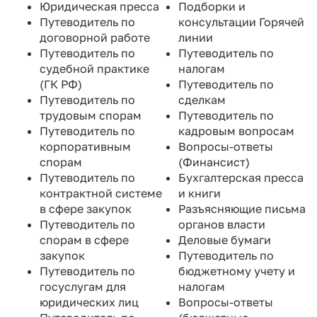
Юридическая пресса
Подборки и
Путеводитель по
консультации Горячей
договорной работе
линии
Путеводитель по
Путеводитель по
судебной практике
налогам
(ГК РФ)
Путеводитель по
Путеводитель по
сделкам
трудовым спорам
Путеводитель по
Путеводитель по
кадровым вопросам
корпоративным
Вопросы-ответы
спорам
(Финансист)
Путеводитель по
Бухгалтерская пресса
контрактной системе
и книги
в сфере закупок
Разъясняющие письма
Путеводитель по
органов власти
спорам в сфере
Деловые бумаги
закупок
Путеводитель по
Путеводитель по
бюджетному учету и
госуслугам для
налогам
юридических лиц
Вопросы-ответы