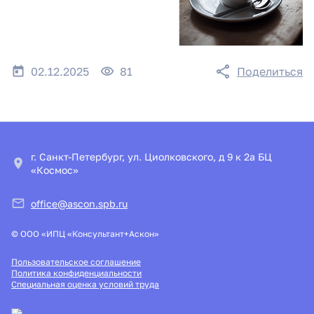
02.12.2025
81
Поделиться
г. Санкт-Петербург, ул. Циолковского, д 9 к 2а БЦ
«Космос»
office@ascon.spb.ru
© ООО «ИПЦ «Консультант+Аскон»
Пользовательское соглашение
Политика конфиденциальности
Специальная оценка условий труда