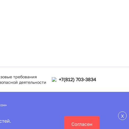
зовые требования
+7(812) 703-3834
зопасной деятельности
кон»
X
стей.
Согласен
руда