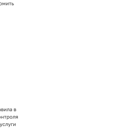
домить
авила в
онтроля
суслуги