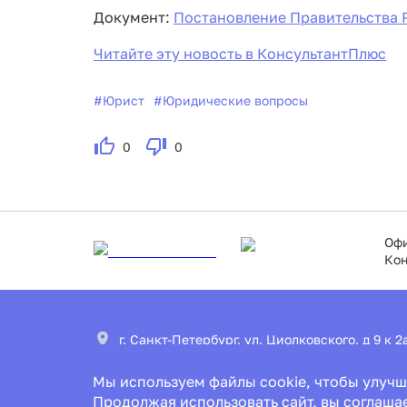
Документ:
Постановление Правительства Р
Читайте эту новость в КонсультантПлюс
#
Юрист
#
Юридические вопросы
0
0
Офи
Кон
г. Санкт-Петербург, ул. Циолковского, д 9 к 
Мы используем файлы cookie, чтобы улучш
office@ascon.spb.ru
Продолжая использовать сайт, вы соглаша