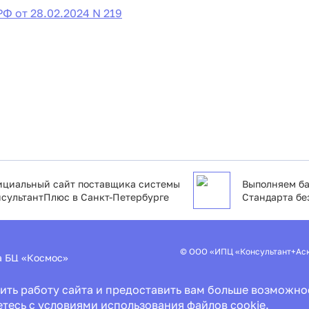
Ф от 28.02.2024 N 219
циальный сайт поставщика системы
Выполняем ба
сультантПлюс в Санкт-Петербурге
Стандарта бе
© ООО «ИПЦ «Консультант+Ас
2а БЦ «Космос»
Пользовательское соглашение
ить работу сайта и предоставить вам больше возможно
Политика конфиденциальности
Специальная оценка условий т
етесь с условиями использования файлов cookie.