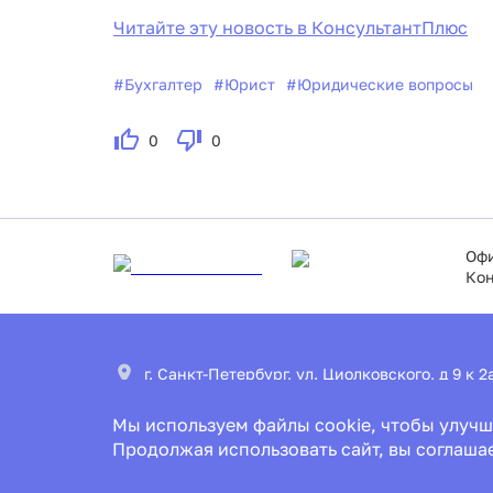
Читайте эту новость в КонсультантПлюс
#
Бухгалтер
#
Юрист
#
Юридические вопросы
0
0
Офи
Кон
г. Санкт-Петербург, ул. Циолковского, д 9 к 
Мы используем файлы cookie, чтобы улучш
office@ascon.spb.ru
Продолжая использовать сайт, вы соглаша