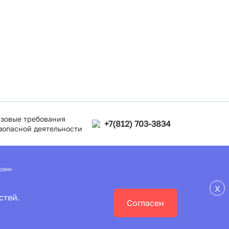
зовые требования
+7(812) 703-3834
зопасной деятельности
кон»
X
стей.
Согласен
руда