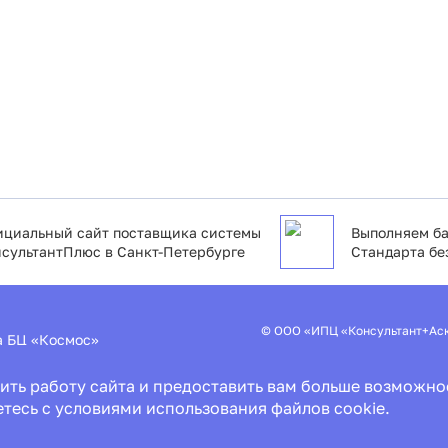
циальный сайт поставщика системы
Выполняем ба
сультантПлюс в Санкт-Петербурге
Стандарта бе
© ООО «ИПЦ «Консультант+Ас
2а БЦ «Космос»
Пользовательское соглашение
ить работу сайта и предоставить вам больше возможно
Политика конфиденциальности
Специальная оценка условий т
етесь с условиями использования файлов cookie.