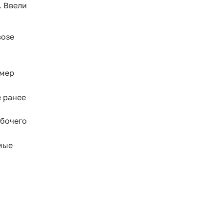
. Ввели
возе
омер
 ранее
абочего
мые