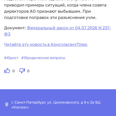
приводил примеры ситуаций, когда члена совета
директоров АО признают выбывшим. При
подготовке поправок эти разъяснения учли.
Документ:
Федеральный закон от 04.07.2026 N 237-
ФЗ
Читайте эту новость в КонсультантПлюс
#
Юрист
#
Юридические вопросы
0
0
г. Санкт-Петербург, ул. Циолковского, д 9 к 2а БЦ
«Космос»