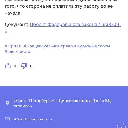
того, что сторона не оплатила эту работу до ее
начала.
Документ:
Проект Федерального закона N 938709-
8
#
Юрист
#
Процессуальное право и судебные споры
#
для юриста
0
0
г. Санкт-Петербург, ул. Циолковского, д 9 к 2а БЦ
«Космос»
office@ascon.spb.ru
X