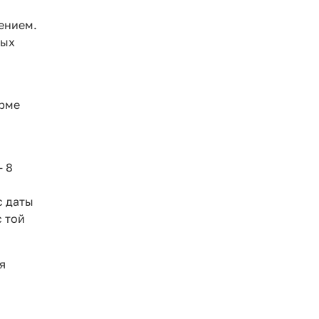
ением.
ных
орме
- 8
с даты
с той
я