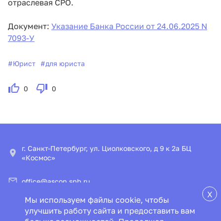
отраслевая СРО.
Документ:
Указание Банка России от 24.06.2025 N
7093-У
#
Юрист
#
для юриста
0
0
г. Санкт-Петербург, ул. Циолковского, д 9 к 2а БЦ
«Космос»
office@ascon.spb.ru
X
Мы используем файлы cookie, чтобы
© ООО «ИПЦ «Консультант+Аскон»
улучшить работу сайта и предоставить вам