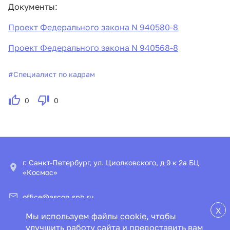
Документы:
Проект Федерального закона N 940580-8
Проект Федерального закона N 940568-8
#
Специалист по кадрам
0
0
г. Санкт-Петербург, ул. Циолковского, д 9 к 2а БЦ
«Космос»
office@ascon.spb.ru
X
Мы используем файлы cookie, чтобы
© ООО «ИПЦ «Консультант+Аскон»
улучшить работу сайта и предоставить вам